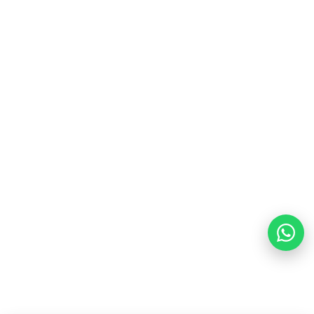
Tatal ke Bawah